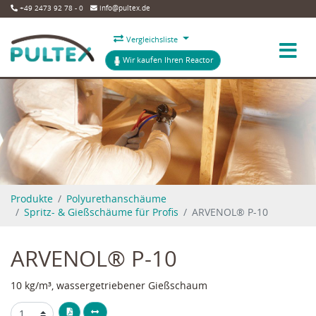
+49 2473 92 78 - 0
info@pultex.de
Vergleichsliste
Wir kaufen Ihren Reactor
Produkte
Polyurethanschäume
Spritz- & Gießschäume für Profis
ARVENOL® P-10
ARVENOL® P-10
10 kg/m³, wassergetriebener Gießschaum