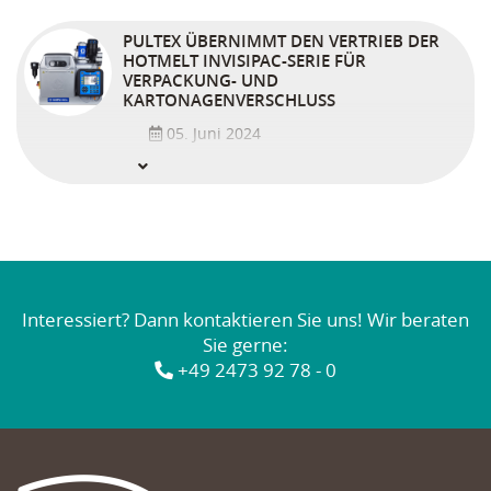
Prozesses, verkünden zu können!
PULTEX ÜBERNIMMT DEN VERTRIEB DER
mehr erfahren
HOTMELT INVISIPAC-SERIE FÜR
VERPACKUNG- UND
KARTONAGENVERSCHLUSS
05. Juni 2024
Pultex hat die innovativen Hotmeltanlagen
der InvisiPac-Serie von Graco in sein
Sortiment aufgenommen.
mehr erfahren
Interessiert? Dann kontaktieren Sie uns! Wir beraten
Sie gerne:
+49 2473 92 78 - 0