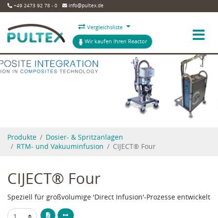
+49 2473 92 78 - 0
info@pultex.de
Vergleichsliste
Wir kaufen Ihren Reactor
Produkte
Dosier- & Spritzanlagen
RTM- und Vakuuminfusion
CIJECT® Four
CIJECT® Four
Speziell für großvolumige 'Direct Infusion'-Prozesse entwickelt