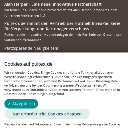
Alan Harper - Eine neue, innovative Partnerschaft
Wir freuen uns, unsere neue Partnerschaft mit Alan Harper Composites, dem
führenden Anbieter des [...]
Pultex übernimmt den Vertrieb der Hotmelt InvisiPac-Serie
für Verpackung- und Kartonagenverschluss
Pultex hat die innovativen Hotmeltanlagen der InvisiPac-Serie von Graco in sein
Sortiment aufgenommen.
Platzsparende Neuigkeiten!
Unser neuer Helfer im Lager: der Lagerlift von Modula ist im Einsatz!
Cookies auf pultex.de
Mehr Informationen
Wir verwenden Cookies. Einige Cookies sind für die Funktionalität unserer
Impressum
Website unbedingt erforderlich. Funktionale Cookies hingegen speichern
Datenschutzerklärung
technische Informationen, während Performance-Cookies die Browsing-Daten
verfolgen, um uns bei der Optimierung unserer Website zu helfen. Wir
Cookie-Richtlinie
verwenden auch Drittanbieter-Cookies von unseren Partnern. Diese werden in
unserer Cookie-Einstellungen aufgeführt.
✓ Akzeptieren
Nur erforderliche Cookies erlauben
Klicken Sie oben auf "Akzeptieren", wenn Sie mit der Verwendung aller Cookies